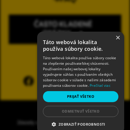
ČASTO KLADENÉ
OTÁZKY
×
Táto webová lokalita
používa súbory cookie.
Táto webová lokalita používa súbory cookie
na zlepšenie používateľskej skúsenosti.
Používaním našej webovej lokality
vyjadrujete súhlas s používaním všetkých
súborov cookie v súlade s našimi zásadami
používania súborov cookie.
Prečítať viac
PRIJAŤ VŠETKO
ODMIETNUŤ VŠETKO
© 2026 Kofola a.s.
Zásady ochrany osobných údajov
|
Úplné
ZOBRAZIŤ PODROBNOSTI